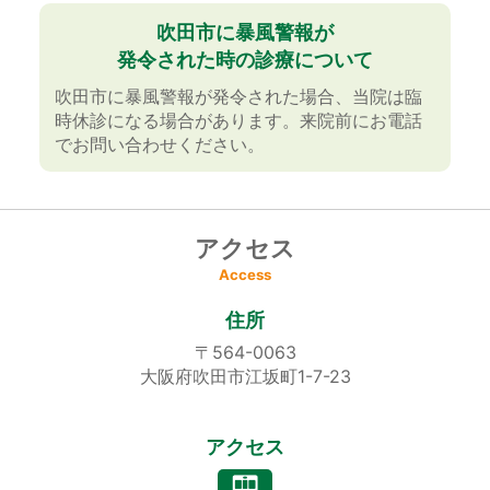
2025年9月5日
吹田市に暴風警報が
発令された時の診療について
年末年始のお知らせ【変更】
吹田市に暴風警報が発令された場合、当院は臨
令和7年12月29日（月）〜 令和8年1月5日（月）
時休診になる場合があります。来院前にお電話
まで休診とさせていただきます。
でお問い合わせください。
尚、令和8年1月6日（火）より通常診察となりま
す。予めご了承お願いいたします。
急病の方は、
中央急病診療所へお問い合わせください。
アクセス
電話番号 06-6534-0321
Access
住所
〒564-0063
2025年7月3日
大阪府吹田市江坂町1-7-23
視能訓練士お休みのお知らせ
10月9日（木）、10日（金）、11日（土）、14日
アクセス
（火）、18日（土）、視能訓練士お休みいただき
ます。