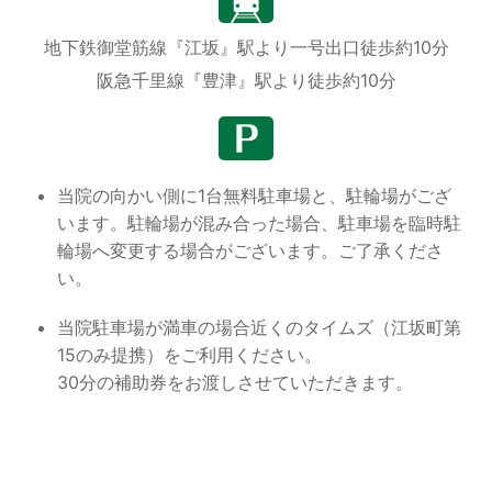
視能訓練士の検査が必要な患者さまは、別のお日
にちでご受診くださいませ。
地下鉄御堂筋線
『江坂』駅より
一号出口徒歩約10分
ご不明な点がございましたら、お電話にてご確認
阪急千里線
『豊津』駅より
徒歩約10分
お願いいたします。
2025年3月31日
当院の向かい側に1台無料駐車場と、駐輪場がござ
います。駐輪場が混み合った場合、駐車場を臨時駐
5月20日（火）、30（金）の診療時間につ
輪場へ変更する場合がございます。ご了承くださ
いて
い。
学校検診のため、午前診は12:00に受付を終了さ
せていただきます。
当院駐車場が満車の場合近くのタイムズ（江坂町第
また、視野、散瞳検査は後日とさせていただく場
15のみ提携）をご利用ください。
合もございます。ご希望の患者さまは別のお日に
30分の補助券をお渡しさせていただきます。
ちで受診くださいませ。
2025年3月31日